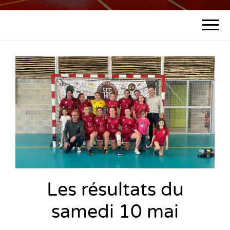
SPORTING
de Gourdon (46)
CLUB
GOURDON
HANDBALL
Les résultats du
samedi 10 mai