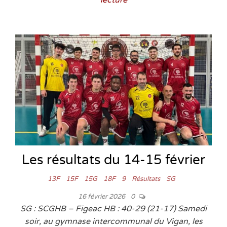
lecture
Les résultats du 14-15 février
13F
15F
15G
18F
9
Résultats
SG
16 février 2026
0
SG : SCGHB – Figeac HB : 40-29 (21-17) Samedi
soir, au gymnase intercommunal du Vigan, les