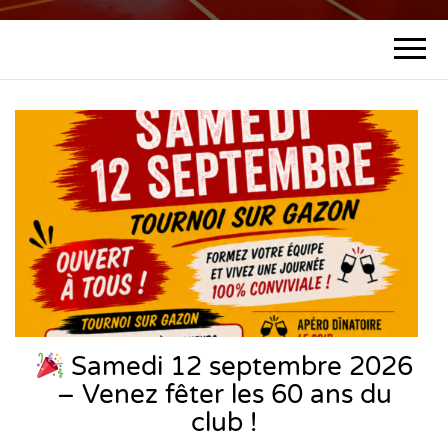
SPORTING
de Gourdon (46)
CLUB
GOURDON
HANDBALL
Samedi 12 septembre 2026
– Venez fêter les 60 ans du
club !