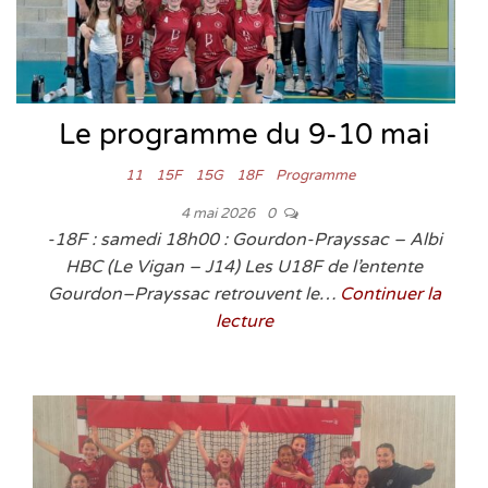
Le programme du 9-10 mai
11
15F
15G
18F
Programme
4 mai 2026
0
-18F : samedi 18h00 : Gourdon-Prayssac – Albi
HBC (Le Vigan – J14) Les U18F de l’entente
Gourdon–Prayssac retrouvent le…
Continuer la
lecture