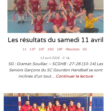
Les résultats du samedi 11 avril
11
13F
15F
15G
18F
Résultats
SG
13 avril 2026
0
SG : Gramat-Souillac – SCGHB : 27-26 (10-14) Les
Seniors Garçons du SC Gourdon Handball se sont
inclinés d’un tout…
Continuer la lecture